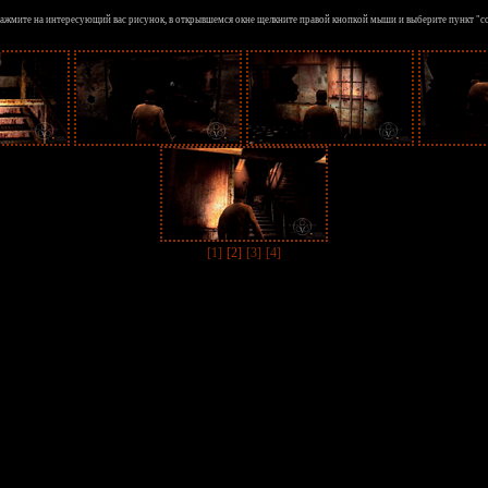
ажмите на интересующий вас рисунок, в открывшемся окне щелкните правой кнопкой мыши и выберите пункт "с
[1]
[2]
[3]
[4]